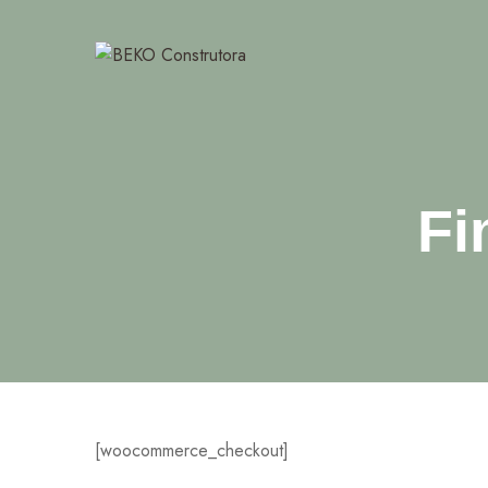
Fi
[woocommerce_checkout]