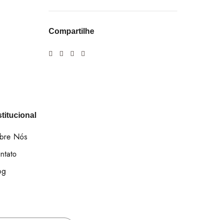
Compartilhe
stitucional
bre Nós
ntato
og